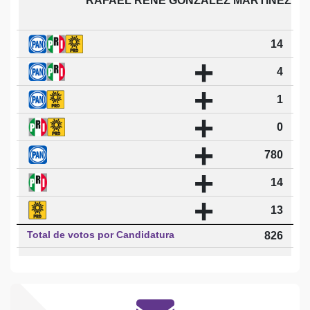
RAFAEL RENE GONZALEZ MARTINEZ
14
+
4
+
1
+
0
+
780
+
14
+
13
Total de votos por Candidatura
826