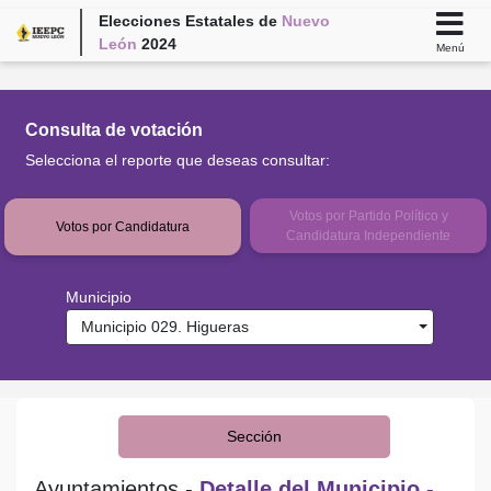
Elecciones Estatales de
Nuevo
León
2024
Menú
Consulta de votación
Selecciona el reporte que deseas consultar:
Votos por Partido Político y
Votos por Candidatura
Candidatura Independiente
Municipio
Municipio 029. Higueras
Sección
Ayuntamientos -
Detalle del Municipio -