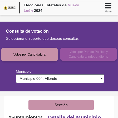
Elecciones Estatales de
Nuevo
León
2024
Menú
Consulta de votación
Selecciona el reporte que deseas consultar:
Votos por Partido Político y
Votos por Candidatura
Candidatura Independiente
Municipio
Municipio 004. Allende
Sección
Ayuntamientos -
Detalle del Municipio -