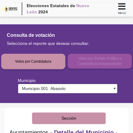
Elecciones Estatales de
Nuevo
León
2024
Menú
Consulta de votación
Selecciona el reporte que deseas consultar:
Votos por Partido Político y
Votos por Candidatura
Candidatura Independiente
Municipio
Municipio 001. Abasolo
Sección
Ayuntamientos -
Detalle del Municipio -