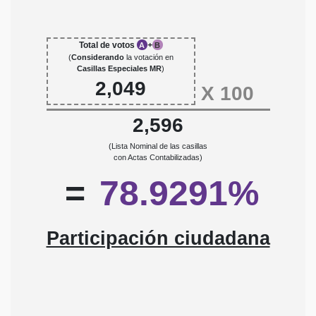
Total de votos
+
A
B
(
Considerando
la votación en
Casillas Especiales MR
)
2,049
X
100
2,596
(Lista Nominal de las casillas
con Actas Contabilizadas)
=
78.9291%
Participación ciudadana